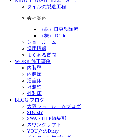
ABOUT
SWANTILEについて
タイルの製造工程
会社案内
（株）日東製陶所
（株）TChic
ショールーム
採用情報
よくある質問
WORK
施工事例
内装壁
内装床
浴室床
外装壁
外装床
BLOG
ブログ
大阪ショールームブログ
SDGs!?
SWANTILE編集部
スワンクラフト
YOU介のDiary！