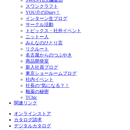
SWANTILE編集部
スワンクラフト
YOU介のDiary！
インターン生ブログ
サークル活動
トピックス・社外イベント
ニットー人
みんなのひとり言
リクルート
名古屋からのつぶやき
商品開発室
新入社員ブログ
東京ショールームブログ
社内イベント
社長の“気になる？！
釉薬の秘密
TChic
関連リンク
オンラインストア
カタログ請求
デジタルカタログ