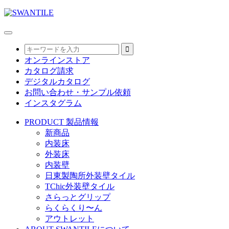
オンラインストア
カタログ請求
デジタルカタログ
お問い合わせ・サンプル依頼
インスタグラム
PRODUCT
製品情報
新商品
内装床
外装床
内装壁
日東製陶所外装壁タイル
TChic外装壁タイル
さらっとグリップ
らくらくり〜ん
アウトレット