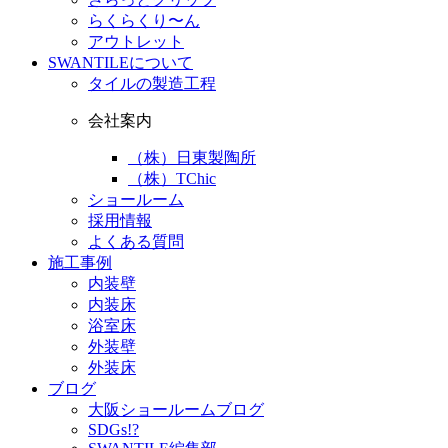
らくらくり〜ん
アウトレット
SWANTILEについて
タイルの製造工程
会社案内
（株）日東製陶所
（株）TChic
ショールーム
採用情報
よくある質問
施工事例
内装壁
内装床
浴室床
外装壁
外装床
ブログ
大阪ショールームブログ
SDGs!?