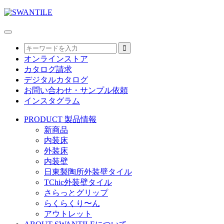
オンラインストア
カタログ請求
デジタルカタログ
お問い合わせ・サンプル依頼
インスタグラム
PRODUCT
製品情報
新商品
内装床
外装床
内装壁
日東製陶所外装壁タイル
TChic外装壁タイル
さらっとグリップ
らくらくり〜ん
アウトレット