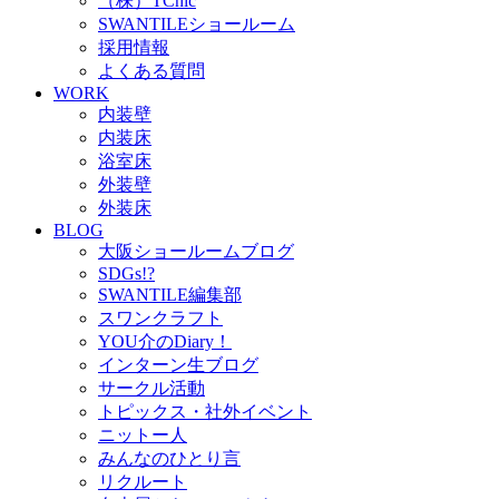
（株）TChic
SWANTILEショールーム
採用情報
よくある質問
WORK
内装壁
内装床
浴室床
外装壁
外装床
BLOG
大阪ショールームブログ
SDGs!?
SWANTILE編集部
スワンクラフト
YOU介のDiary！
インターン生ブログ
サークル活動
トピックス・社外イベント
ニットー人
みんなのひとり言
リクルート