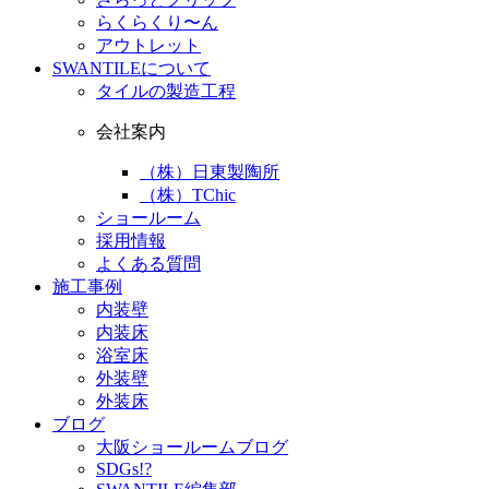
らくらくり〜ん
アウトレット
SWANTILEについて
タイルの製造工程
会社案内
（株）日東製陶所
（株）TChic
ショールーム
採用情報
よくある質問
施工事例
内装壁
内装床
浴室床
外装壁
外装床
ブログ
大阪ショールームブログ
SDGs!?