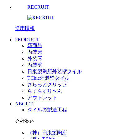
RECRUIT
採用情報
PRODUCT
新商品
内装床
外装床
内装壁
日東製陶所外装壁タイル
TChic外装壁タイル
さらっとグリップ
らくらくり〜ん
アウトレット
ABOUT
タイルの製造工程
会社案内
（株）日東製陶所