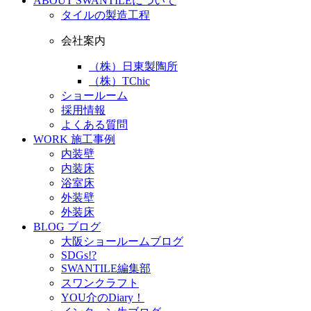
ABOUT
SWANTILEについて
タイルの製造工程
会社案内
（株）日東製陶所
（株）TChic
ショールーム
採用情報
よくある質問
WORK
施工事例
内装壁
内装床
浴室床
外装壁
外装床
BLOG
ブログ
大阪ショールームブログ
SDGs!?
SWANTILE編集部
スワンクラフト
YOU介のDiary！