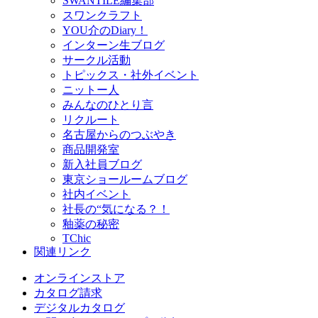
SWANTILE編集部
スワンクラフト
YOU介のDiary！
インターン生ブログ
サークル活動
トピックス・社外イベント
ニットー人
みんなのひとり言
リクルート
名古屋からのつぶやき
商品開発室
新入社員ブログ
東京ショールームブログ
社内イベント
社長の“気になる？！
釉薬の秘密
TChic
関連リンク
オンラインストア
カタログ請求
デジタルカタログ