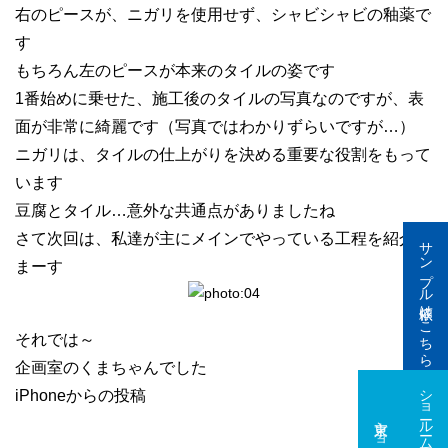
右のピースが、ニガリを使用せず、シャビシャビの釉薬で
す
もちろん左のピースが本来のタイルの姿です
1番始めに乗せた、施工後のタイルの写真なのですが、表
面が非常に綺麗です（写真ではわかりずらいですが…）
ニガリは、タイルの仕上がりを決める重要な役割をもって
います
豆腐とタイル…意外な共通点がありましたね
さて次回は、私達が主にメインでやっている工程を紹介し
サンプル依頼はこちら
まーす
それでは～
企画室のくまちゃんでした
ショールーム予約はこちら
iPhoneからの投稿
東京ショールーム
大阪ショールーム