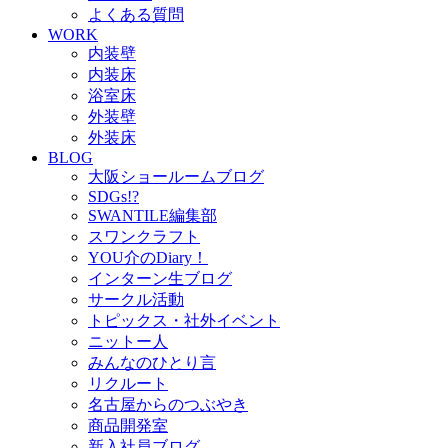
よくある質問
WORK
内装壁
内装床
浴室床
外装壁
外装床
BLOG
大阪ショールームブログ
SDGs!?
SWANTILE編集部
スワンクラフト
YOU介のDiary！
インターン生ブログ
サークル活動
トピックス・社外イベント
ニットー人
みんなのひとり言
リクルート
名古屋からのつぶやき
商品開発室
新入社員ブログ