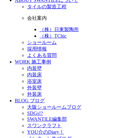
ABOUT
SWANTILEについて
タイルの製造工程
会社案内
（株）日東製陶所
（株）TChic
ショールーム
採用情報
よくある質問
WORK
施工事例
内装壁
内装床
浴室床
外装壁
外装床
BLOG
ブログ
大阪ショールームブログ
SDGs!?
SWANTILE編集部
スワンクラフト
YOU介のDiary！