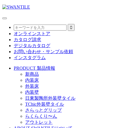
オンラインストア
カタログ請求
デジタルカタログ
お問い合わせ・サンプル依頼
インスタグラム
PRODUCT
製品情報
新商品
内装床
外装床
内装壁
日東製陶所外装壁タイル
TChic外装壁タイル
さらっとグリップ
らくらくり〜ん
アウトレット