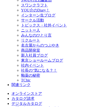
SWANTILE編集部
スワンクラフト
YOU介のDiary！
インターン生ブログ
サークル活動
トピックス・社外イベント
ニットー人
みんなのひとり言
リクルート
名古屋からのつぶやき
商品開発室
新入社員ブログ
東京ショールームブログ
社内イベント
社長の“気になる？！
釉薬の秘密
TChic
関連リンク
オンラインストア
カタログ請求
デジタルカタログ