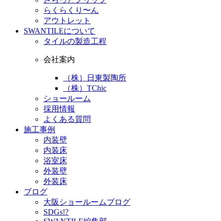
らくらくり〜ん
アウトレット
SWANTILEについて
タイルの製造工程
会社案内
（株）日東製陶所
（株）TChic
ショールーム
採用情報
よくある質問
施工事例
内装壁
内装床
浴室床
外装壁
外装床
ブログ
大阪ショールームブログ
SDGs!?