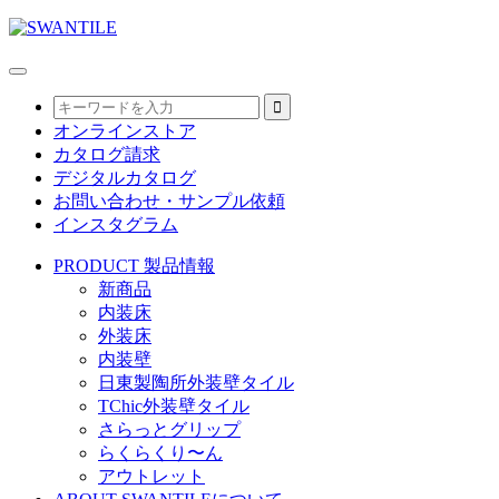
オンラインストア
カタログ請求
デジタルカタログ
お問い合わせ・サンプル依頼
インスタグラム
PRODUCT
製品情報
新商品
内装床
外装床
内装壁
日東製陶所外装壁タイル
TChic外装壁タイル
さらっとグリップ
らくらくり〜ん
アウトレット