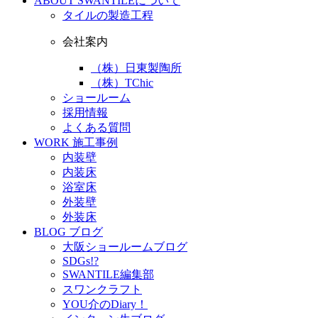
ABOUT
SWANTILEについて
タイルの製造工程
会社案内
（株）日東製陶所
（株）TChic
ショールーム
採用情報
よくある質問
WORK
施工事例
内装壁
内装床
浴室床
外装壁
外装床
BLOG
ブログ
大阪ショールームブログ
SDGs!?
SWANTILE編集部
スワンクラフト
YOU介のDiary！