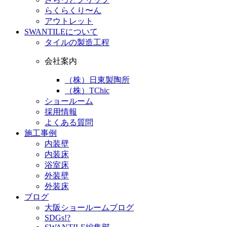
らくらくり〜ん
アウトレット
SWANTILEについて
タイルの製造工程
会社案内
（株）日東製陶所
（株）TChic
ショールーム
採用情報
よくある質問
施工事例
内装壁
内装床
浴室床
外装壁
外装床
ブログ
大阪ショールームブログ
SDGs!?