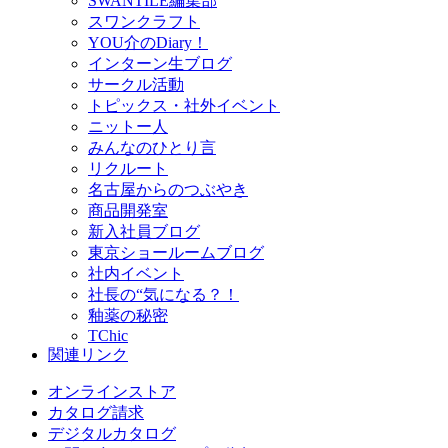
SWANTILE編集部
スワンクラフト
YOU介のDiary！
インターン生ブログ
サークル活動
トピックス・社外イベント
ニットー人
みんなのひとり言
リクルート
名古屋からのつぶやき
商品開発室
新入社員ブログ
東京ショールームブログ
社内イベント
社長の“気になる？！
釉薬の秘密
TChic
関連リンク
オンラインストア
カタログ請求
デジタルカタログ