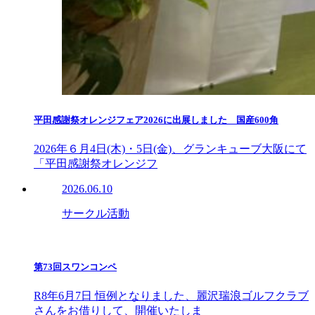
平田感謝祭オレンジフェア2026に出展しました 国産600角
2026年６月4日(木)・5日(金)、グランキューブ大阪にて
「平田感謝祭オレンジフ
2026.06.10
サークル活動
第73回スワンコンペ
R8年6月7日 恒例となりました、麗沢瑞浪ゴルフクラブ
さんをお借りして、開催いたしま