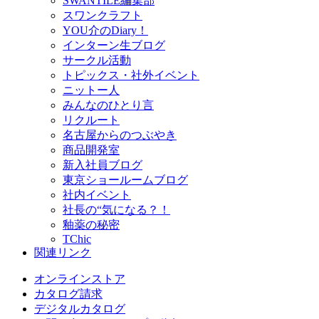
SWANTILE編集部
スワンクラフト
YOU介のDiary！
インターン生ブログ
サークル活動
トピックス・社外イベント
ニットー人
みんなのひとり言
リクルート
名古屋からのつぶやき
商品開発室
新入社員ブログ
東京ショールームブログ
社内イベント
社長の“気になる？！
釉薬の秘密
TChic
関連リンク
オンラインストア
カタログ請求
デジタルカタログ