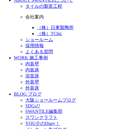
ABOUT
SWANTILEについて
タイルの製造工程
会社案内
（株）日東製陶所
（株）TChic
ショールーム
採用情報
よくある質問
WORK
施工事例
内装壁
内装床
浴室床
外装壁
外装床
BLOG
ブログ
大阪ショールームブログ
SDGs!?
SWANTILE編集部
スワンクラフト
YOU介のDiary！