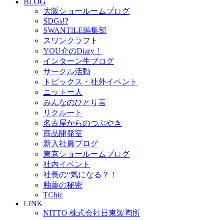
BLOG
大阪ショールームブログ
SDGs!?
SWANTILE編集部
スワンクラフト
YOU介のDiary！
インターン生ブログ
サークル活動
トピックス・社外イベント
ニットー人
みんなのひとり言
リクルート
名古屋からのつぶやき
商品開発室
新入社員ブログ
東京ショールームブログ
社内イベント
社長の“気になる？！
釉薬の秘密
TChic
LINK
NITTO 株式会社日東製陶所