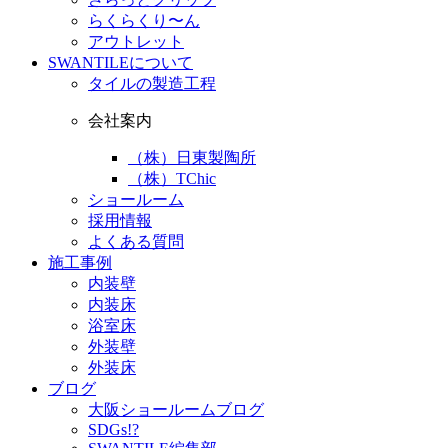
らくらくり〜ん
アウトレット
SWANTILEについて
タイルの製造工程
会社案内
（株）日東製陶所
（株）TChic
ショールーム
採用情報
よくある質問
施工事例
内装壁
内装床
浴室床
外装壁
外装床
ブログ
大阪ショールームブログ
SDGs!?