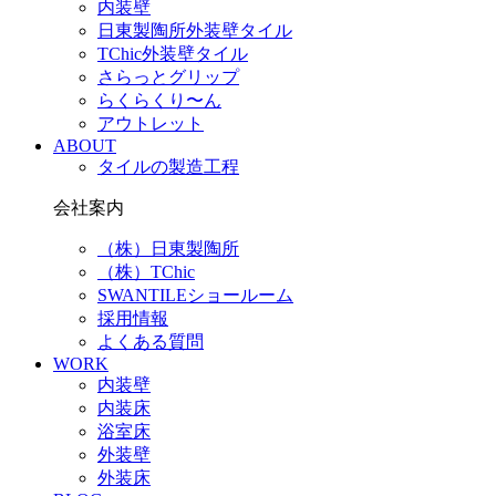
内装壁
日東製陶所外装壁タイル
TChic外装壁タイル
さらっとグリップ
らくらくり〜ん
アウトレット
ABOUT
タイルの製造工程
会社案内
（株）日東製陶所
（株）TChic
SWANTILEショールーム
採用情報
よくある質問
WORK
内装壁
内装床
浴室床
外装壁
外装床