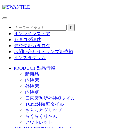
オンラインストア
カタログ請求
デジタルカタログ
お問い合わせ・サンプル依頼
インスタグラム
PRODUCT
製品情報
新商品
内装床
外装床
内装壁
日東製陶所外装壁タイル
TChic外装壁タイル
さらっとグリップ
らくらくり〜ん
アウトレット