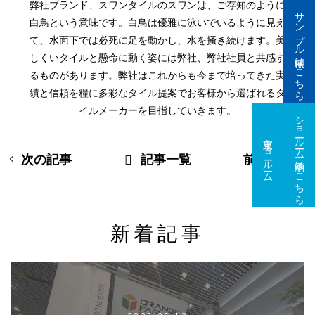
弊社ブランド、スワンタイルのスワンは、ご存知のように
サンプル依頼はこちら
白鳥という意味です。白鳥は優雅に泳いでいるように見え
て、水面下では必死に足を動かし、水を掻き続けます。美
しくいタイルと懸命に動く姿には弊社、弊社社員と共感す
るものがあります。弊社はこれからも今まで培ってきた実
績と信頼を糧に多彩なタイル提案でお客様から選ばれるタ
イルメーカーを目指していきます。
ショールーム予約はこちら
東京ショールーム
大阪ショールーム
次の記事
記事一覧
前の記事
新着記事