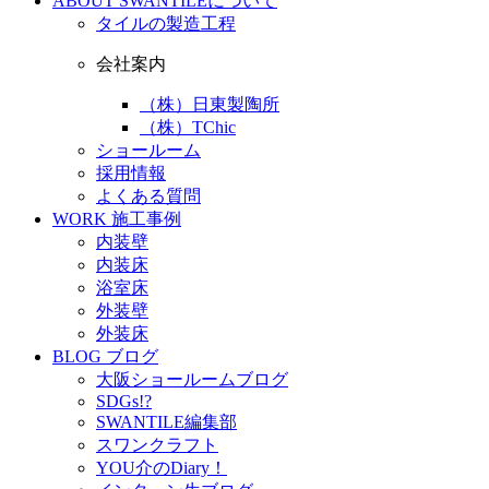
ABOUT
SWANTILEについて
タイルの製造工程
会社案内
（株）日東製陶所
（株）TChic
ショールーム
採用情報
よくある質問
WORK
施工事例
内装壁
内装床
浴室床
外装壁
外装床
BLOG
ブログ
大阪ショールームブログ
SDGs!?
SWANTILE編集部
スワンクラフト
YOU介のDiary！