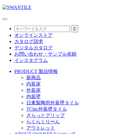
オンラインストア
カタログ請求
デジタルカタログ
お問い合わせ・サンプル依頼
インスタグラム
PRODUCT
製品情報
新商品
内装床
外装床
内装壁
日東製陶所外装壁タイル
TChic外装壁タイル
さらっとグリップ
らくらくり〜ん
アウトレット