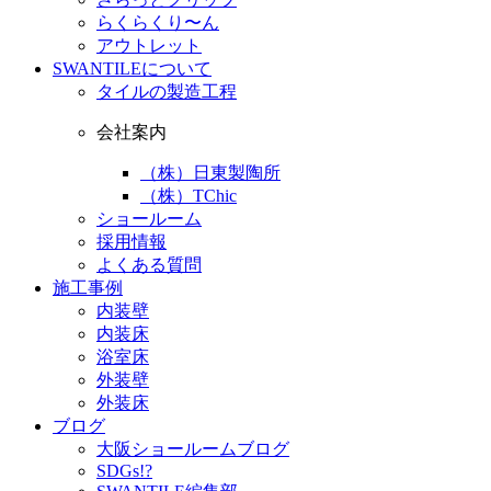
らくらくり〜ん
アウトレット
SWANTILEについて
タイルの製造工程
会社案内
（株）日東製陶所
（株）TChic
ショールーム
採用情報
よくある質問
施工事例
内装壁
内装床
浴室床
外装壁
外装床
ブログ
大阪ショールームブログ
SDGs!?