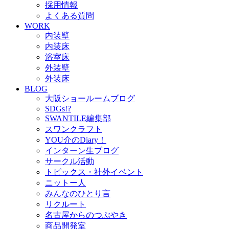
採用情報
よくある質問
WORK
内装壁
内装床
浴室床
外装壁
外装床
BLOG
大阪ショールームブログ
SDGs!?
SWANTILE編集部
スワンクラフト
YOU介のDiary！
インターン生ブログ
サークル活動
トピックス・社外イベント
ニットー人
みんなのひとり言
リクルート
名古屋からのつぶやき
商品開発室