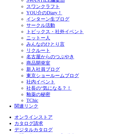
SWANTILE編集部
スワンクラフト
YOU介のDiary！
インターン生ブログ
サークル活動
トピックス・社外イベント
ニットー人
みんなのひとり言
リクルート
名古屋からのつぶやき
商品開発室
新入社員ブログ
東京ショールームブログ
社内イベント
社長の“気になる？！
釉薬の秘密
TChic
関連リンク
オンラインストア
カタログ請求
デジタルカタログ