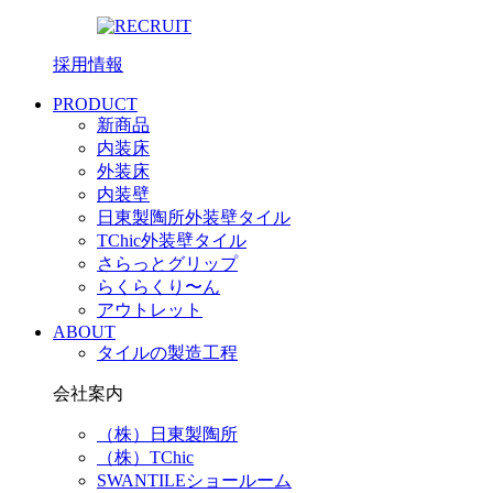
採用情報
PRODUCT
新商品
内装床
外装床
内装壁
日東製陶所外装壁タイル
TChic外装壁タイル
さらっとグリップ
らくらくり〜ん
アウトレット
ABOUT
タイルの製造工程
会社案内
（株）日東製陶所
（株）TChic
SWANTILEショールーム