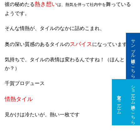
熱き想い
彼の秘めたる
舞っている
は、熱気を伴って社内中を
ようです。
そんな情熱が、タイルのなかに詰めこまれ、
サンプル依頼はこちら
スパイス
奥の深い質感のあるタイルの
になっています。
気持ちで、タイルの表情は変わるんですね！（ほんと
か？）
千賀プロデュース
ショールーム予約はこちら
東京ショールーム
大阪ショールーム
情熱タイル
見かけは冷たいが、熱い一枚です