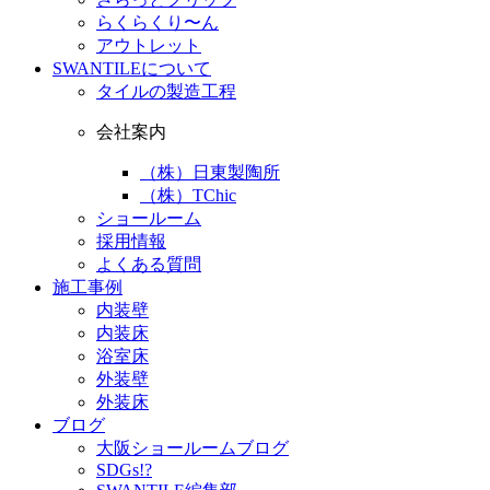
らくらくり〜ん
アウトレット
SWANTILEについて
タイルの製造工程
会社案内
（株）日東製陶所
（株）TChic
ショールーム
採用情報
よくある質問
施工事例
内装壁
内装床
浴室床
外装壁
外装床
ブログ
大阪ショールームブログ
SDGs!?