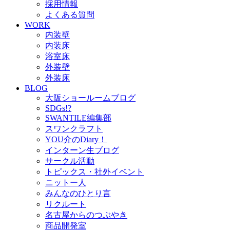
採用情報
よくある質問
WORK
内装壁
内装床
浴室床
外装壁
外装床
BLOG
大阪ショールームブログ
SDGs!?
SWANTILE編集部
スワンクラフト
YOU介のDiary！
インターン生ブログ
サークル活動
トピックス・社外イベント
ニットー人
みんなのひとり言
リクルート
名古屋からのつぶやき
商品開発室