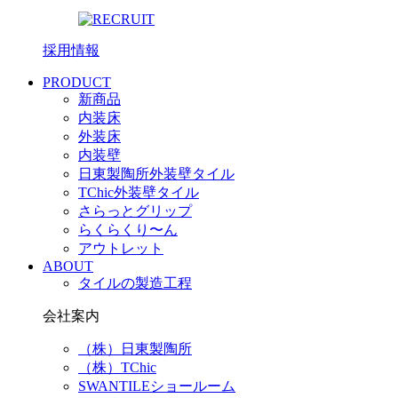
採用情報
PRODUCT
新商品
内装床
外装床
内装壁
日東製陶所外装壁タイル
TChic外装壁タイル
さらっとグリップ
らくらくり〜ん
アウトレット
ABOUT
タイルの製造工程
会社案内
（株）日東製陶所
（株）TChic
SWANTILEショールーム