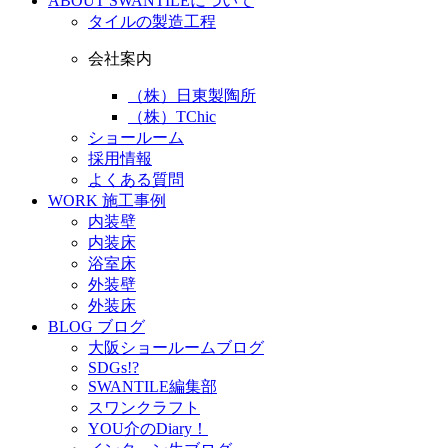
ABOUT
SWANTILEについて
タイルの製造工程
会社案内
（株）日東製陶所
（株）TChic
ショールーム
採用情報
よくある質問
WORK
施工事例
内装壁
内装床
浴室床
外装壁
外装床
BLOG
ブログ
大阪ショールームブログ
SDGs!?
SWANTILE編集部
スワンクラフト
YOU介のDiary！