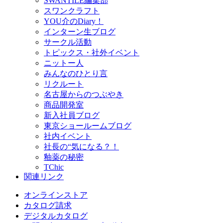
SWANTILE編集部
スワンクラフト
YOU介のDiary！
インターン生ブログ
サークル活動
トピックス・社外イベント
ニットー人
みんなのひとり言
リクルート
名古屋からのつぶやき
商品開発室
新入社員ブログ
東京ショールームブログ
社内イベント
社長の“気になる？！
釉薬の秘密
TChic
関連リンク
オンラインストア
カタログ請求
デジタルカタログ