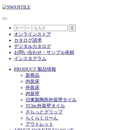
オンラインストア
カタログ請求
デジタルカタログ
お問い合わせ・サンプル依頼
インスタグラム
PRODUCT
製品情報
新商品
内装床
外装床
内装壁
日東製陶所外装壁タイル
TChic外装壁タイル
さらっとグリップ
らくらくり〜ん
アウトレット