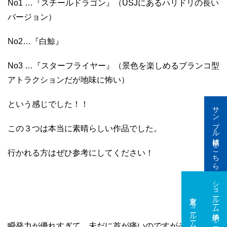
No1 …
『スチールドラゴン』（
USJ
にあるハリドリの長い
バージョン）
No2…
『白鯨』
No3 …
『スターフライヤー』（景色を楽しめるブランコ型
アトラクションだが地味に怖い）
という感じでした！！
サンプル依頼はこちら
この３つは本当に素晴らしい作品でした。
行かれる方はぜひ参考にしてください！
ショールーム予約はこちら
東京ショールーム
大阪ショールーム
瞬発力が優れすぎて、未だに首が痛いのですがそれも楽し