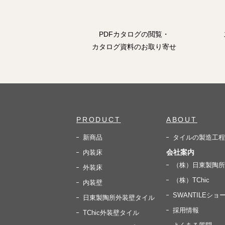
PDFカタログの閲覧・
カタログ資料のお取り寄せ
PRODUCT
ABOUT
新商品
タイルの製造工程
会社案内
内装床
（株）日東製陶所
外装床
（株）TChic
内装壁
SWANTILEショ
日東製陶所外装壁タイル
採用情報
TChic外装壁タイル