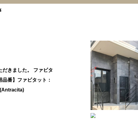
事
ただきました。 ファビタ
用品番】ファビタット：
ntracita)