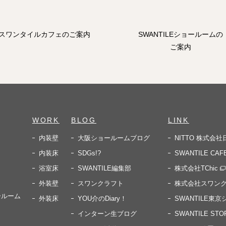
スワンタイルカフェのご案内
SWANTILEショールームの
ご案内
WORK
BLOG
LINK
内装壁
大阪ショールームブログ
NITTO 株式会
内装床
SDGs!?
SWANTILE CAF
浴室床
SWANTILE編集部
株式会社TChic
外装壁
スワンクラフト
株式会社スワン
ールーム
外装床
YOU介のDiary！
SWANTILE東
インターン生ブログ
SWANTILE STO