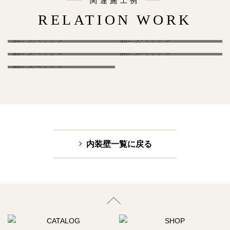
関連施工例
RELATION WORK
S邸新築工事
Iマンションリノベーション
" alt="スペック">
" alt="スペック">
おやつ教室occatte(オッカッテ)
クレスト
" alt="スペック">
" alt="スペック">
I様 個人邸
" alt="スペック">
内装壁一覧に戻る