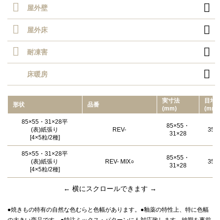

屋外壁

屋外床

耐凍害

床暖房
実⼨法
目地
形状
品番
(mm)
(mm)
85×55・31×28平
85×55・
(表)紙張り
REV-
350
31×28
[4×5粒/2種]
85×55・31×28平
85×55・
(表)紙張り
REV- MIX○
350
31×28
[4×5粒/2種]
← 横にスクロールできます →
●焼きもの特有の自然な色むらと色幅があります。●釉薬の特性上、特に色幅