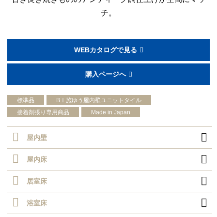
チ。
WEBカタログで見る
購入ページへ
標準品
BⅠ施ゆう屋内壁ユニットタイル
接着剤張り専用商品
Made in Japan

屋内壁

屋内床

居室床

浴室床