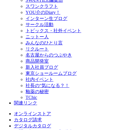
SWANTILE編集部
スワンクラフト
YOU介のDiary！
インターン生ブログ
サークル活動
トピックス・社外イベント
ニットー人
みんなのひとり言
リクルート
名古屋からのつぶやき
商品開発室
新入社員ブログ
東京ショールームブログ
社内イベント
社長の“気になる？！
釉薬の秘密
TChic
関連リンク
オンラインストア
カタログ請求
デジタルカタログ