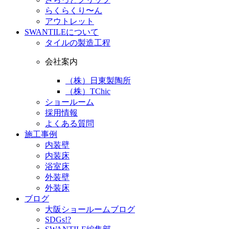
らくらくり〜ん
アウトレット
SWANTILEについて
タイルの製造工程
会社案内
（株）日東製陶所
（株）TChic
ショールーム
採用情報
よくある質問
施工事例
内装壁
内装床
浴室床
外装壁
外装床
ブログ
大阪ショールームブログ
SDGs!?