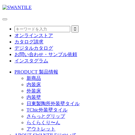
オンラインストア
カタログ請求
デジタルカタログ
お問い合わせ・サンプル依頼
インスタグラム
PRODUCT
製品情報
新商品
内装床
外装床
内装壁
日東製陶所外装壁タイル
TChic外装壁タイル
さらっとグリップ
らくらくり〜ん
アウトレット