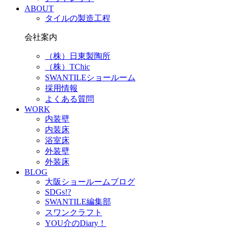
ABOUT
タイルの製造工程
会社案内
（株）日東製陶所
（株）TChic
SWANTILEショールーム
採用情報
よくある質問
WORK
内装壁
内装床
浴室床
外装壁
外装床
BLOG
大阪ショールームブログ
SDGs!?
SWANTILE編集部
スワンクラフト
YOU介のDiary！