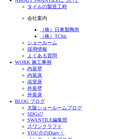
ABOUT
SWANTILEについて
タイルの製造工程
会社案内
（株）日東製陶所
（株）TChic
ショールーム
採用情報
よくある質問
WORK
施工事例
内装壁
内装床
浴室床
外装壁
外装床
BLOG
ブログ
大阪ショールームブログ
SDGs!?
SWANTILE編集部
スワンクラフト
YOU介のDiary！