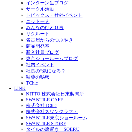
インターン生ブログ
サークル活動
トピックス・社外イベント
ニットー人
みんなのひとり言
リクルート
名古屋からのつぶやき
商品開発室
新入社員ブログ
東京ショールームブログ
社内イベント
社長の“気になる？！
釉薬の秘密
TChic
LINK
NITTO 株式会社日東製陶所
SWANTILE CAFE
株式会社TChic
株式会社スワンクラフト
SWANTILE東京ショールーム
SWANTILE STORE
タイルの箸置き SOERU