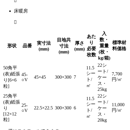

床暖房

⼊
あた
数・
目地共
り
標準材
実⼨法
厚さ
形状
品番
重量
⼨法
必要
料価格
(mm)
(mm)
(mm)
(枚・
枚数
kg/箱)
22シ
50角平
11.5
ート/
シー
(表)紙張
7,700
45-
45×45
300×300
7
ケー
ト/
円/㎡
○V
り[6×6
ス・
㎡
粒]
25kg
25角平
22シ
11.5
(表)紙張
ート/
シー
11,000
25-
22.5×22.5
300×300
6
り
ケー
ト/
円/㎡
○V
[12×12
ス・
㎡
粒]
20kg