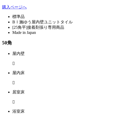
購入ページへ
標準品
BⅠ施ゆう屋内壁ユニットタイル
[25角平]接着剤張り専用商品
Made in Japan
50角
屋内壁

屋内床

居室床

浴室床