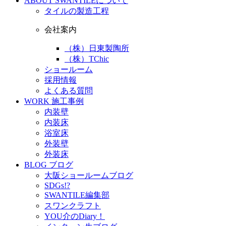
ABOUT
SWANTILEについて
タイルの製造工程
会社案内
（株）日東製陶所
（株）TChic
ショールーム
採用情報
よくある質問
WORK
施工事例
内装壁
内装床
浴室床
外装壁
外装床
BLOG
ブログ
大阪ショールームブログ
SDGs!?
SWANTILE編集部
スワンクラフト
YOU介のDiary！