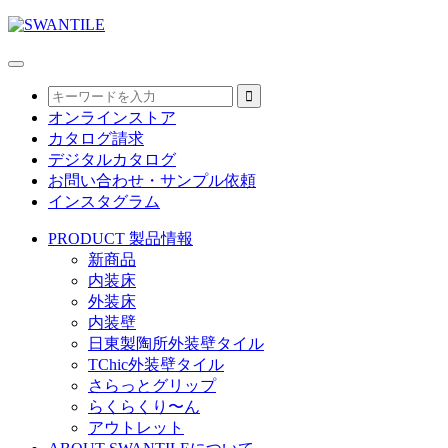
オンラインストア
カタログ請求
デジタルカタログ
お問い合わせ・サンプル依頼
インスタグラム
PRODUCT
製品情報
新商品
内装床
外装床
内装壁
日東製陶所外装壁タイル
TChic外装壁タイル
さらっとグリップ
らくらくり〜ん
アウトレット