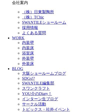
会社案内
（株）日東製陶所
（株）TChic
SWANTILEショールーム
採用情報
よくある質問
WORK
内装壁
内装床
浴室床
外装壁
外装床
BLOG
大阪ショールームブログ
SDGs!?
SWANTILE編集部
スワンクラフト
YOU介のDiary！
インターン生ブログ
サークル活動
トピックス・社外イベント