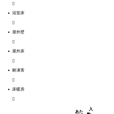

浴室床

屋外壁

屋外床

耐凍害

床暖房

⼊
あた