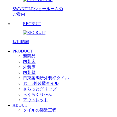
SWANTILEショールームの
ご案内
RECRUIT
採用情報
PRODUCT
新商品
内装床
外装床
内装壁
日東製陶所外装壁タイル
TChic外装壁タイル
さらっとグリップ
らくらくり〜ん
アウトレット
ABOUT
タイルの製造工程