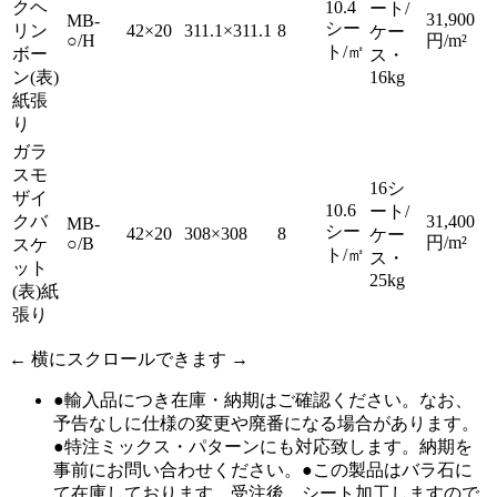
クヘ
10.4
ート/
31,900
MB-
シー
リン
42×20
311.1×311.1
8
ケー
○/H
円/m²
ト/㎡
ボー
ス・
ン(表)
16kg
紙張
り
ガラ
スモ
16シ
ザイ
10.6
ート/
クバ
31,400
MB-
シー
42×20
308×308
8
ケー
円/m²
○/B
スケ
ト/㎡
ス・
ット
25kg
(表)紙
張り
← 横にスクロールできます →
●輸入品につき在庫・納期はご確認ください。なお、
予告なしに仕様の変更や廃番になる場合があります。
●特注ミックス・パターンにも対応致します。納期を
事前にお問い合わせください。●この製品はバラ石に
て在庫しております。受注後、シート加工しますので