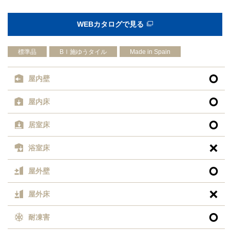
WEBカタログで見る
標準品
BⅠ施ゆうタイル
Made in Spain

屋内壁

屋内床

居室床

浴室床

屋外壁

屋外床

耐凍害