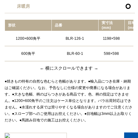

床暖房
実⼨法
目地
形状
品番
(mm)
(mm)
1200×600角平
BLR-126-1
1198×598
600角平
BLR-60-1
598×598
← 横にスクロールできます →
●焼きもの特有の自然な色むらと色幅があります。●輸入品につき在庫・納期
はご確認ください。なお、予告なしに仕様の変更や廃番になる場合がありま
す。●大きな色幅、柄のばらつきがある商品です。色、柄の指定はできませ
ん。●1200×600角平のご注文はケース単位となります。バラ出荷対応はでき
ません。●水濡れする床では滑りやすくなる場合がありますのでご注意くださ
い。●スロープ部へのご使用はお控えください。●目地幅は3mm以上お取りく
ださい。●馬踏み目地での施工はお控えください。