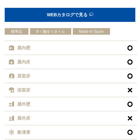
WEBカタログで見る
標準品
BⅠ施ゆうタイル
Made in Spain

屋内壁

屋内床

居室床

浴室床

屋外壁

屋外床

耐凍害