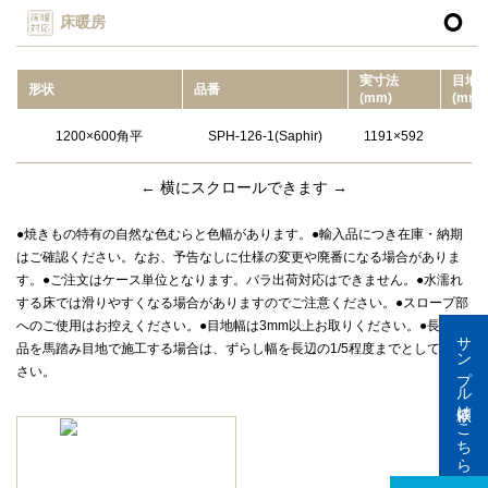

床暖房
実⼨法
目地
形状
品番
(mm)
(mm)
1200×600角平
SPH-126-1(Saphir)
1191×592
← 横にスクロールできます →
●焼きもの特有の自然な色むらと色幅があります。●輸入品につき在庫・納期
はご確認ください。なお、予告なしに仕様の変更や廃番になる場合がありま
す。●ご注文はケース単位となります。バラ出荷対応はできません。●水濡れ
する床では滑りやすくなる場合がありますのでご注意ください。●スロープ部
へのご使用はお控えください。●目地幅は3mm以上お取りください。●長尺製
サンプル依頼はこちら
品を馬踏み目地で施工する場合は、ずらし幅を長辺の1/5程度までとしてくだ
さい。