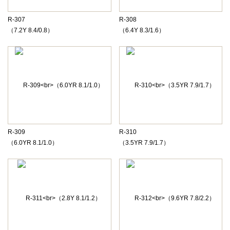
R-307
R-308
（7.2Y 8.4/0.8）
（6.4Y 8.3/1.6）
R-309
R-310
（6.0YR 8.1/1.0）
（3.5YR 7.9/1.7）