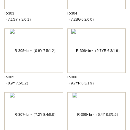
R-303
R-304
（7.1GY 7.3/0.1）
（7.2BG 6.2/0.0）
R-305
R-306
（0.9Y 7.5/1.2）
（9.7YR 6.3/1.9）