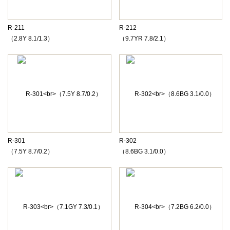
R-211
R-212
（2.8Y 8.1/1.3）
（9.7YR 7.8/2.1）
R-301
R-302
（7.5Y 8.7/0.2）
（8.6BG 3.1/0.0）