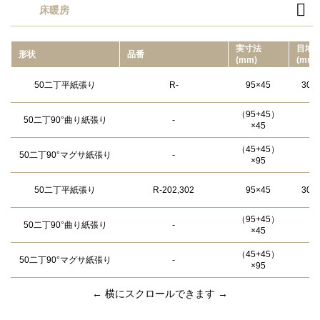

床暖房
実⼨法
目地
形状
品番
(mm)
(mm)
50二丁平紙張り
R-
95×45
300
（95+45）
50二丁90°曲り紙張り
-
×45
（45+45）
50二丁90°マグサ紙張り
-
×95
50二丁平紙張り
R-202,302
95×45
300
（95+45）
50二丁90°曲り紙張り
-
×45
（45+45）
50二丁90°マグサ紙張り
-
×95
← 横にスクロールできます →