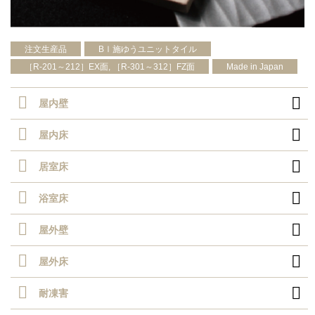
注文生産品
BⅠ施ゆうユニットタイル
［R-201～212］EX面, ［R-301～312］FZ面
Made in Japan

屋内壁

屋内床

居室床

浴室床

屋外壁

屋外床

耐凍害