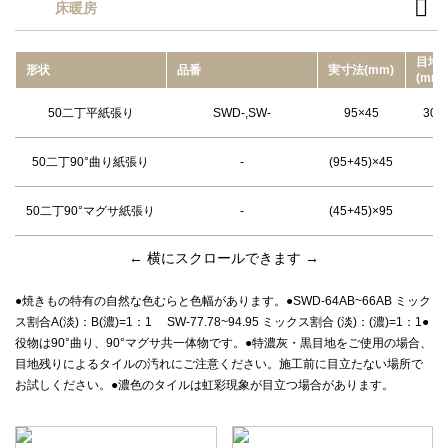

床暖房
目地
形状
品番
実⼨法(mm)
(mm)
50二丁平紙張り
SWD-,SW-
95×45
300
50二丁90°曲り紙張り
-
(95+45)×45
50二丁90°マグサ紙張り
-
(45+45)×95
← 横にスクロールできます →
●焼きもの特有の自然な色むらと色幅があります。●SWD-64AB~66AB ミック
ス割合A(淡)：B(濃)=1：1 SW-77.78~94.95 ミックス割合 (淡)：(濃)=1：1●
役物は90°曲り、90°マグサ共一体物です。●特濃灰・黒目地をご使用の場合、
目地残りによるタイルの汚れにご注意ください。施工前に目立たない場所で
お試しください。●濃色のタイルは虹彩現象が目立つ場合があります。