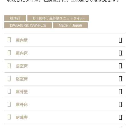
標準品
BⅠ施ゆう屋外壁ユニットタイル
[SWD-]GR面,[SW-]FL面
Made in Japan

屋内壁

屋内床

居室床

浴室床

屋外壁

屋外床

耐凍害