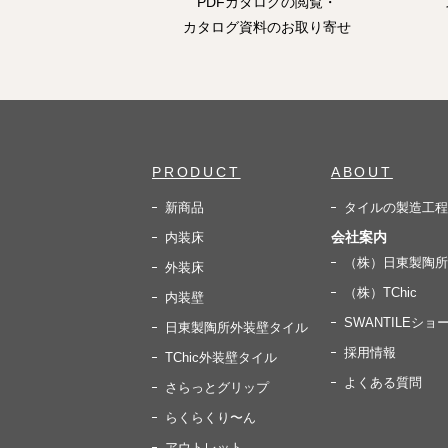
PDFカタログの閲覧・
カタログ資料のお取り寄せ
PRODUCT
ABOUT
新商品
タイルの製造工程
会社案内
内装床
（株）日東製陶所
外装床
（株）TChic
内装壁
SWANTILEショ
日東製陶所外装壁タイル
採用情報
TChic外装壁タイル
よくある質問
さらっとグリップ
らくらくり〜ん
アウトレット