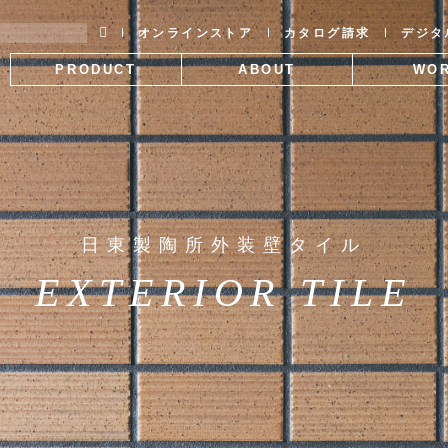
オンラインストア
カタログ請求
デジタ
PRODUCT
ABOUT
WO
製品情報
SWANTILEについて
施工
日東製陶所外装壁タイル
EXTERIOR TILE