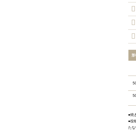
形
5
5
●焼
●役
たな