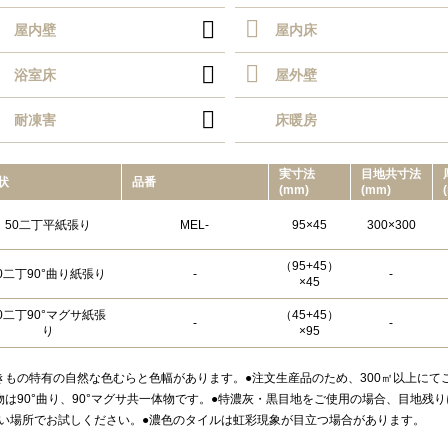

屋内壁
屋内床

浴室床
屋外壁

耐凍害
床暖房
実⼨法
目地共⼨法
状
品番
(mm)
(mm)
50二丁平紙張り
MEL-
95×45
300×300
（95+45）
0二丁90°曲り紙張り
-
-
×45
0二丁90°マグサ紙張
（45+45）
-
-
り
×95
きもの特有の自然な色むらと色幅があります。●注文生産品のため、300㎡以上に
物は90°曲り、90°マグサ共一体物です。●特濃灰・黒目地をご使用の場合、目地
い場所でお試しください。●濃色のタイルは虹彩現象が目立つ場合があります。