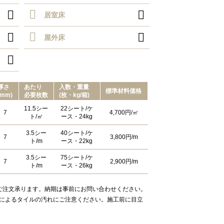


居室床


屋外床

厚さ
あたり
⼊数・重量
標準材料価格
(mm)
必要枚数
(枚・kg/箱)
11.5シー
22シート/ケ
7
4,700円/㎡
ト/㎡
ース・24kg
3.5シー
40シート/ケ
7
3,800円/m
ト/m
ース・22kg
3.5シー
75シート/ケ
7
2,900円/m
ト/m
ース・26kg
てご注文承ります。納期は事前にお問い合わせください。
残りによるタイルの汚れにご注意ください。施工前に目立