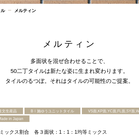
イル
メルティン
メルティン
多面状を混ぜ合わせることで、
50二丁タイルは新たな姿に生まれ変わります。
タイルのるつぼ。それはタイルの可能性のご提案。
注文生産品
BⅠ施ゆうユニットタイル
VS面,KP面,YC面,FL面,SY面
Made in Japan
ミックス割合 各３面状：1：1：1均等ミックス