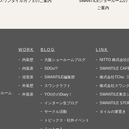
スワンタイルカフェのご案内
SWANTILEショールームの
ご案内
WORK
BLOG
LINK
内装壁
大阪ショールームブログ
NITTO 株式会
内装床
SDGs!?
SWANTILE CAF
浴室床
SWANTILE編集部
株式会社TChic
外装壁
スワンクラフト
株式会社スワン
ールーム
外装床
YOU介のDiary！
SWANTILE東
インターン生ブログ
SWANTILE STO
サークル活動
タイルの箸置き 
トピックス・社外イベント
ニットー人