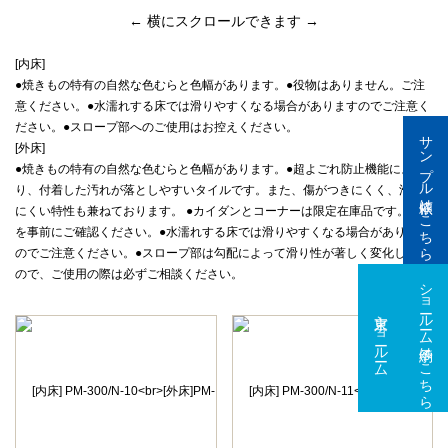
← 横にスクロールできます →
[内床]
●焼きもの特有の自然な色むらと色幅があります。●役物はありません。ご注
意ください。●水濡れする床では滑りやすくなる場合がありますのでご注意く
ださい。●スロープ部へのご使用はお控えください。
サンプル依頼はこちら
[外床]
●焼きもの特有の自然な色むらと色幅があります。●超よごれ防止機能によ
り、付着した汚れが落としやすいタイルです。また、傷がつきにくく、滑り
にくい特性も兼ねております。 ●カイダンとコーナーは限定在庫品です。在庫
を事前にご確認ください。●水濡れする床では滑りやすくなる場合があります
のでご注意ください。●スロープ部は勾配によって滑り性が著しく変化します
ので、ご使用の際は必ずご相談ください。
ショールーム予約はこちら
東京ショールーム
大阪ショールーム