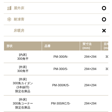

屋外床

耐凍害

床暖房
実⼨法
目地
形状
品番
(mm)
(mm)
[内床]
PM-300/N-
294×294
300
300角平
[外床]
PM-300/S-
294×294
300
300角平
[外床]
300角カイダン
PM-300/K/S-
294×294
(3本線凹)
限定在庫品
[外床]
300角コーナー
PM-300/KC/S-
294×294
限定在庫品