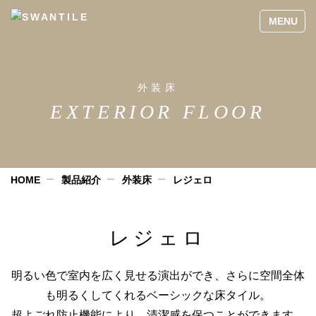
外装床
EXTERIOR FLOOR
HOME
製品紹介
外装床
レジェロ
レジェロ
明るい色で室内を広く見せる演出ができ、さらに空間全体
も明るくしてくれるベーシックな床タイル。
超よごれ防止機能により、清潔感を保つことができます。