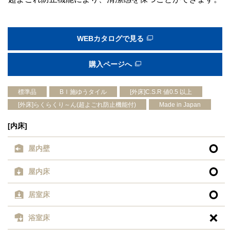
WEBカタログで見る
購入ページへ
標準品
BⅠ施ゆうタイル
[外床]C.S.R 値0.5 以上
[外床]らくらくり～ん(超よごれ防止機能付)
Made in Japan
[内床]

屋内壁

屋内床

居室床

浴室床