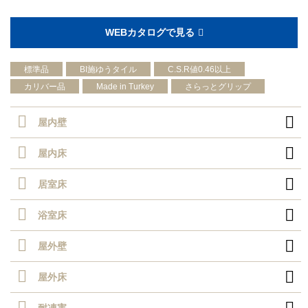
WEBカタログで見る
標準品
BI施ゆうタイル
C.S.R値0.46以上
カリバー品
Made in Turkey
さらっとグリップ

屋内壁

屋内床

居室床

浴室床

屋外壁

屋外床