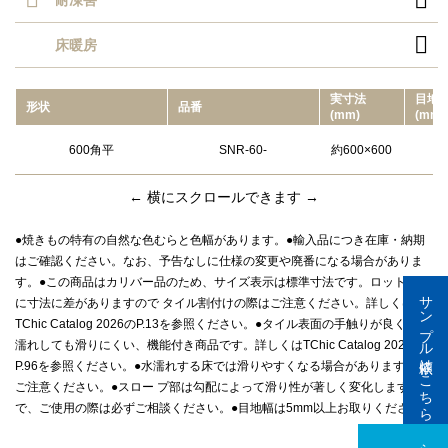

耐凍害

床暖房
実⼨法
目地
形状
品番
(mm)
(mm)
600角平
SNR-60-
約600×600
← 横にスクロールできます →
●焼きもの特有の自然な色むらと色幅があります。●輸入品につき在庫・納期
はご確認ください。なお、予告なしに仕様の変更や廃番になる場合がありま
す。●この商品はカリバー品のため、サイズ表示は標準寸法です。ロットごと
サンプル依頼はこちら
に寸法に差がありますので タイル割付けの際はご注意ください。詳しくは
TChic Catalog 2026のP.13を参照ください。●タイル表面の手触りが良く、水
濡れしても滑りにくい、機能付き商品です。詳しくはTChic Catalog 2026の
P.96を参照ください。●水濡れする床では滑りやすくなる場合がありますので
ご注意ください。●スロー プ部は勾配によって滑り性が著しく変化しますの
で、ご使用の際は必ずご相談ください。●目地幅は5mm以上お取りください。