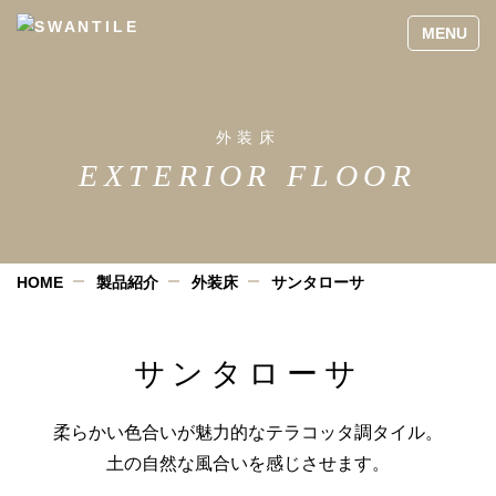
外装床
EXTERIOR FLOOR
HOME
製品紹介
外装床
サンタローサ
サンタローサ
柔らかい色合いが魅力的なテラコッタ調タイル。
土の自然な風合いを感じさせます。