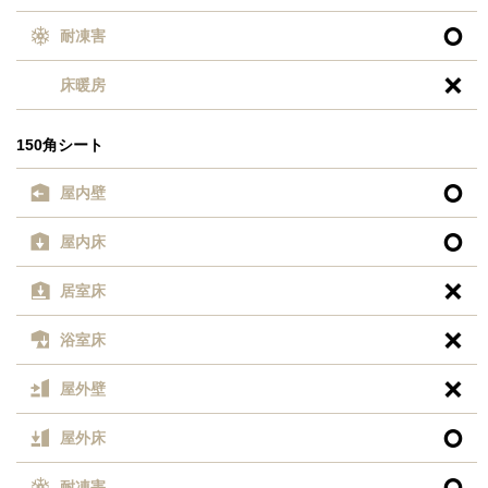

耐凍害

床暖房
150角シート

屋内壁

屋内床

居室床

浴室床

屋外壁

屋外床

耐凍害