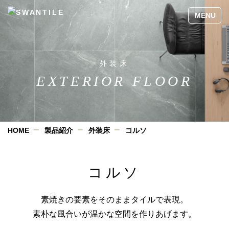
外装床
EXTERIOR FLOOR
HOME
製品紹介
外装床
コルソ
コルソ
素焼きの要素をそのままタイルで表現。
素朴な風合いが温かな空間を作りあげます。