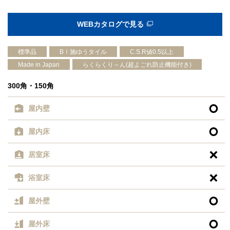
WEBカタログで見る
標準品
BⅠ施ゆうタイル
C.S.R値0.5以上
Made in Japan
らくらくり～ん(超よごれ防止機能付き)
300角・150角

屋内壁

屋内床

居室床

浴室床

屋外壁

屋外床