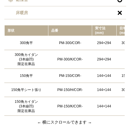

床暖房
実⼨法
目地
形状
品番
(mm)
(mm)
300角平
PM-300/COR-
294×294
300
300角カイダン
(3本線凹)
PM-300/K/COR-
294×294
限定在庫品
150角平
PM-150/COR-
144×144
150
150角平シート張り
PM-150/H/COR-
144×144
300
150角カイダン
(3本線凹)
PM-150/K/COR-
144×144
限定在庫品
← 横にスクロールできます →