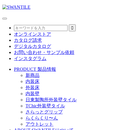
オンラインストア
カタログ請求
デジタルカタログ
お問い合わせ・サンプル依頼
インスタグラム
PRODUCT
製品情報
新商品
内装床
外装床
内装壁
日東製陶所外装壁タイル
TChic外装壁タイル
さらっとグリップ
らくらくり〜ん
アウトレット