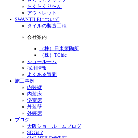
らくらくり〜ん
アウトレット
SWANTILEについて
タイルの製造工程
会社案内
（株）日東製陶所
（株）TChic
ショールーム
採用情報
よくある質問
施工事例
内装壁
内装床
浴室床
外装壁
外装床
ブログ
大阪ショールームブログ
SDGs!?