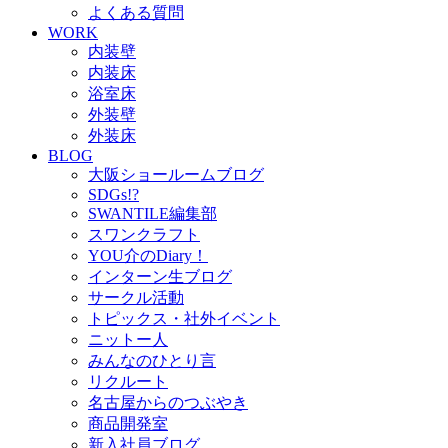
よくある質問
WORK
内装壁
内装床
浴室床
外装壁
外装床
BLOG
大阪ショールームブログ
SDGs!?
SWANTILE編集部
スワンクラフト
YOU介のDiary！
インターン生ブログ
サークル活動
トピックス・社外イベント
ニットー人
みんなのひとり言
リクルート
名古屋からのつぶやき
商品開発室
新入社員ブログ