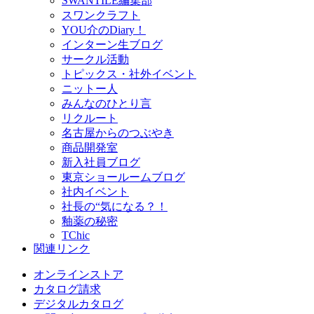
SWANTILE編集部
スワンクラフト
YOU介のDiary！
インターン生ブログ
サークル活動
トピックス・社外イベント
ニットー人
みんなのひとり言
リクルート
名古屋からのつぶやき
商品開発室
新入社員ブログ
東京ショールームブログ
社内イベント
社長の“気になる？！
釉薬の秘密
TChic
関連リンク
オンラインストア
カタログ請求
デジタルカタログ