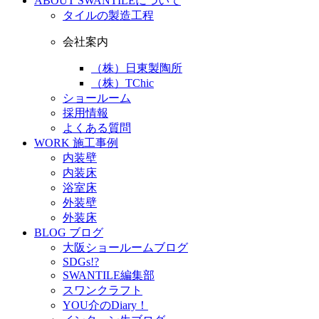
ABOUT
SWANTILEについて
タイルの製造工程
会社案内
（株）日東製陶所
（株）TChic
ショールーム
採用情報
よくある質問
WORK
施工事例
内装壁
内装床
浴室床
外装壁
外装床
BLOG
ブログ
大阪ショールームブログ
SDGs!?
SWANTILE編集部
スワンクラフト
YOU介のDiary！