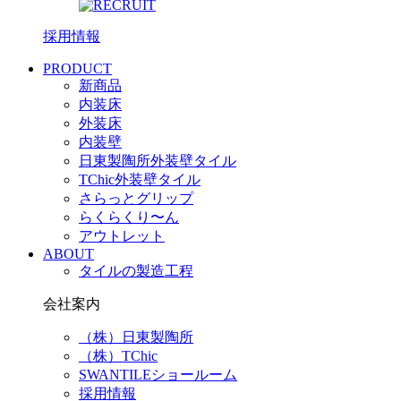
採用情報
PRODUCT
新商品
内装床
外装床
内装壁
日東製陶所外装壁タイル
TChic外装壁タイル
さらっとグリップ
らくらくり〜ん
アウトレット
ABOUT
タイルの製造工程
会社案内
（株）日東製陶所
（株）TChic
SWANTILEショールーム
採用情報