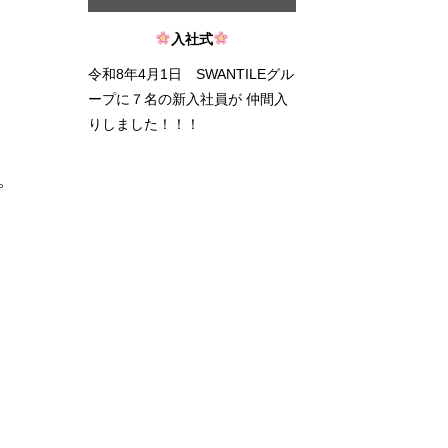
入社式
令和8年4月1日 SWANTILEグル
ープに７名の新入社員が 仲間入
りしました！！！
。