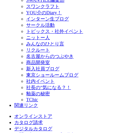
SWANTILE編集部
スワンクラフト
YOU介のDiary！
インターン生ブログ
サークル活動
トピックス・社外イベント
ニットー人
みんなのひとり言
リクルート
名古屋からのつぶやき
商品開発室
新入社員ブログ
東京ショールームブログ
社内イベント
社長の“気になる？！
釉薬の秘密
TChic
関連リンク
オンラインストア
カタログ請求
デジタルカタログ