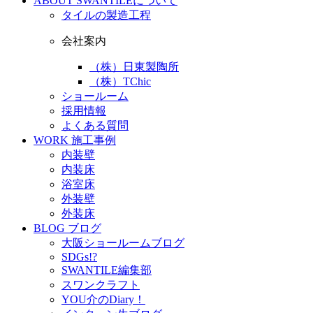
ABOUT
SWANTILEについて
タイルの製造工程
会社案内
（株）日東製陶所
（株）TChic
ショールーム
採用情報
よくある質問
WORK
施工事例
内装壁
内装床
浴室床
外装壁
外装床
BLOG
ブログ
大阪ショールームブログ
SDGs!?
SWANTILE編集部
スワンクラフト
YOU介のDiary！