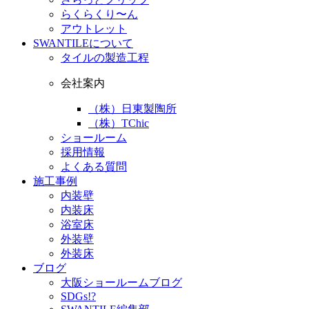
らくらくり〜ん
アウトレット
SWANTILEについて
タイルの製造工程
会社案内
（株）日東製陶所
（株）TChic
ショールーム
採用情報
よくある質問
施工事例
内装壁
内装床
浴室床
外装壁
外装床
ブログ
大阪ショールームブログ
SDGs!?