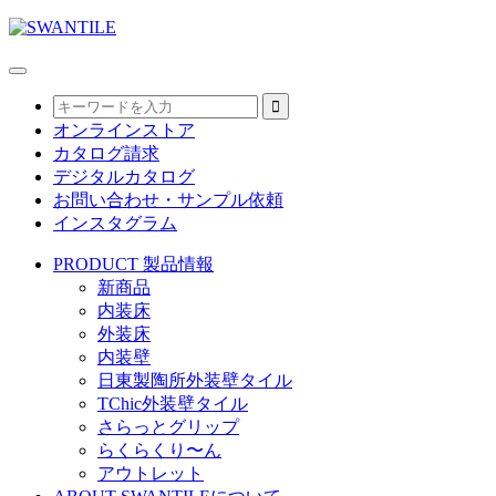
オンラインストア
カタログ請求
デジタルカタログ
お問い合わせ・サンプル依頼
インスタグラム
PRODUCT
製品情報
新商品
内装床
外装床
内装壁
日東製陶所外装壁タイル
TChic外装壁タイル
さらっとグリップ
らくらくり〜ん
アウトレット