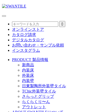
オンラインストア
カタログ請求
デジタルカタログ
お問い合わせ・サンプル依頼
インスタグラム
PRODUCT
製品情報
新商品
内装床
外装床
内装壁
日東製陶所外装壁タイル
TChic外装壁タイル
さらっとグリップ
らくらくり〜ん
アウトレット