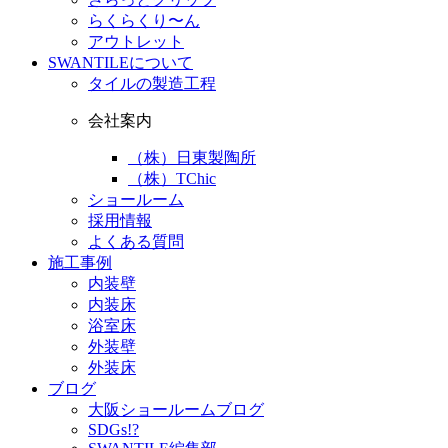
らくらくり〜ん
アウトレット
SWANTILEについて
タイルの製造工程
会社案内
（株）日東製陶所
（株）TChic
ショールーム
採用情報
よくある質問
施工事例
内装壁
内装床
浴室床
外装壁
外装床
ブログ
大阪ショールームブログ
SDGs!?