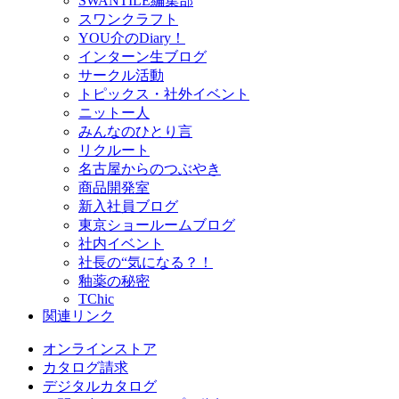
SWANTILE編集部
スワンクラフト
YOU介のDiary！
インターン生ブログ
サークル活動
トピックス・社外イベント
ニットー人
みんなのひとり言
リクルート
名古屋からのつぶやき
商品開発室
新入社員ブログ
東京ショールームブログ
社内イベント
社長の“気になる？！
釉薬の秘密
TChic
関連リンク
オンラインストア
カタログ請求
デジタルカタログ