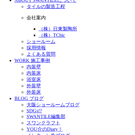
ABOUT
SWANTILEについて
タイルの製造工程
会社案内
（株）日東製陶所
（株）TChic
ショールーム
採用情報
よくある質問
WORK
施工事例
内装壁
内装床
浴室床
外装壁
外装床
BLOG
ブログ
大阪ショールームブログ
SDGs!?
SWANTILE編集部
スワンクラフト
YOU介のDiary！