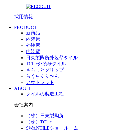
採用情報
PRODUCT
新商品
内装床
外装床
内装壁
日東製陶所外装壁タイル
TChic外装壁タイル
さらっとグリップ
らくらくり〜ん
アウトレット
ABOUT
タイルの製造工程
会社案内
（株）日東製陶所
（株）TChic
SWANTILEショールーム