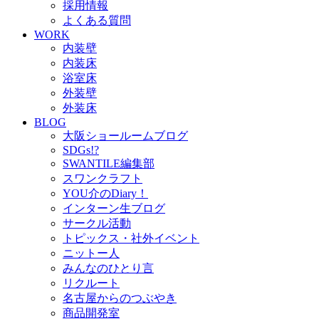
採用情報
よくある質問
WORK
内装壁
内装床
浴室床
外装壁
外装床
BLOG
大阪ショールームブログ
SDGs!?
SWANTILE編集部
スワンクラフト
YOU介のDiary！
インターン生ブログ
サークル活動
トピックス・社外イベント
ニットー人
みんなのひとり言
リクルート
名古屋からのつぶやき
商品開発室