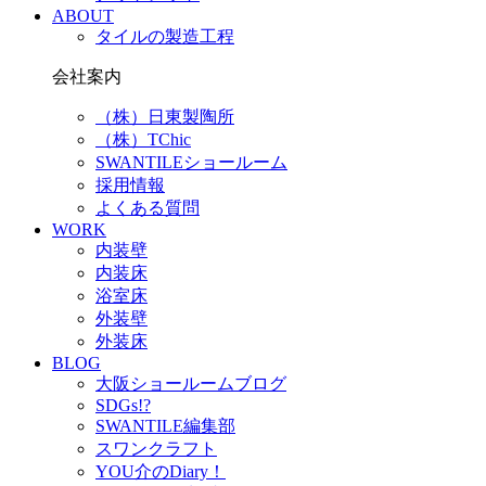
ABOUT
タイルの製造工程
会社案内
（株）日東製陶所
（株）TChic
SWANTILEショールーム
採用情報
よくある質問
WORK
内装壁
内装床
浴室床
外装壁
外装床
BLOG
大阪ショールームブログ
SDGs!?
SWANTILE編集部
スワンクラフト
YOU介のDiary！