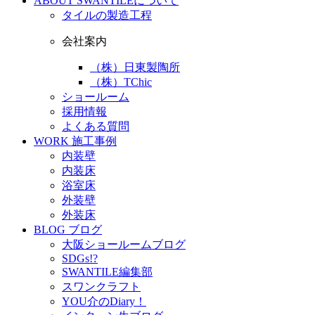
ABOUT
SWANTILEについて
タイルの製造工程
会社案内
（株）日東製陶所
（株）TChic
ショールーム
採用情報
よくある質問
WORK
施工事例
内装壁
内装床
浴室床
外装壁
外装床
BLOG
ブログ
大阪ショールームブログ
SDGs!?
SWANTILE編集部
スワンクラフト
YOU介のDiary！