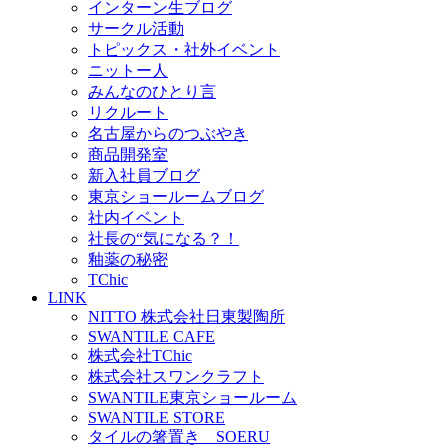
インターン生ブログ
サークル活動
トピックス・社外イベント
ニットー人
みんなのひとり言
リクルート
名古屋からのつぶやき
商品開発室
新入社員ブログ
東京ショールームブログ
社内イベント
社長の“気になる？！
釉薬の秘密
TChic
LINK
NITTO 株式会社日東製陶所
SWANTILE CAFE
株式会社TChic
株式会社スワンクラフト
SWANTILE東京ショールーム
SWANTILE STORE
タイルの箸置き SOERU