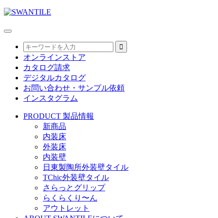
オンラインストア
カタログ請求
デジタルカタログ
お問い合わせ・サンプル依頼
インスタグラム
PRODUCT
製品情報
新商品
内装床
外装床
内装壁
日東製陶所外装壁タイル
TChic外装壁タイル
さらっとグリップ
らくらくり〜ん
アウトレット