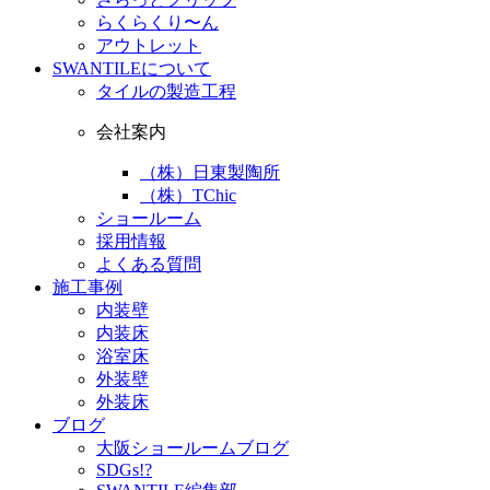
らくらくり〜ん
アウトレット
SWANTILEについて
タイルの製造工程
会社案内
（株）日東製陶所
（株）TChic
ショールーム
採用情報
よくある質問
施工事例
内装壁
内装床
浴室床
外装壁
外装床
ブログ
大阪ショールームブログ
SDGs!?