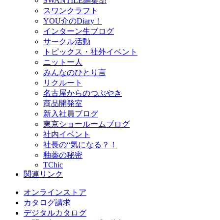
SWANTILE編集部
スワンクラフト
YOU介のDiary！
インターン生ブログ
サークル活動
トピックス・社外イベント
ニットー人
みんなのひとり言
リクルート
名古屋からのつぶやき
商品開発室
新入社員ブログ
東京ショールームブログ
社内イベント
社長の“気になる？！
釉薬の秘密
TChic
関連リンク
オンラインストア
カタログ請求
デジタルカタログ