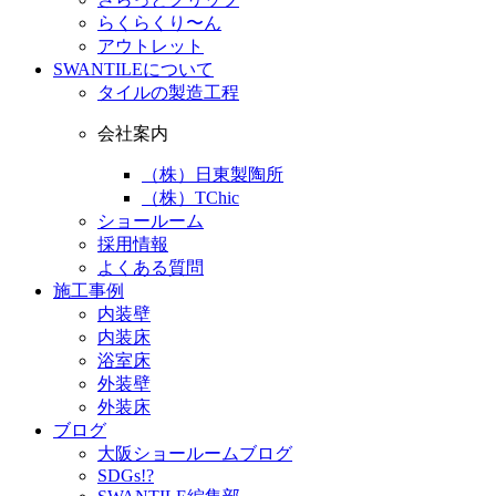
らくらくり〜ん
アウトレット
SWANTILEについて
タイルの製造工程
会社案内
（株）日東製陶所
（株）TChic
ショールーム
採用情報
よくある質問
施工事例
内装壁
内装床
浴室床
外装壁
外装床
ブログ
大阪ショールームブログ
SDGs!?