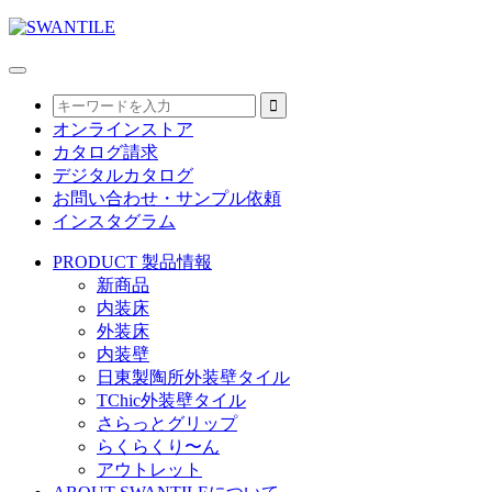
オンラインストア
カタログ請求
デジタルカタログ
お問い合わせ・サンプル依頼
インスタグラム
PRODUCT
製品情報
新商品
内装床
外装床
内装壁
日東製陶所外装壁タイル
TChic外装壁タイル
さらっとグリップ
らくらくり〜ん
アウトレット