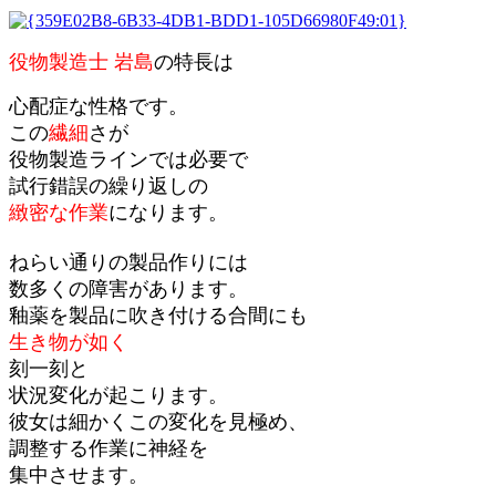
役物製造士
岩島
の特長は
心配症な性格です。
この
繊細
さが
役物製造ラインでは必要で
試行錯誤の繰り返しの
緻密な作業
になります。
ねらい通りの製品作りには
数多くの障害があります。
釉薬を製品に吹き付ける合間にも
生き物が如く
刻一刻と
状況変化が起こります。
彼女は細かくこの変化を見極め、
調整する作業に神経を
集中させます。