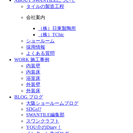
ABOUT
SWANTILEについて
タイルの製造工程
会社案内
（株）日東製陶所
（株）TChic
ショールーム
採用情報
よくある質問
WORK
施工事例
内装壁
内装床
浴室床
外装壁
外装床
BLOG
ブログ
大阪ショールームブログ
SDGs!?
SWANTILE編集部
スワンクラフト
YOU介のDiary！