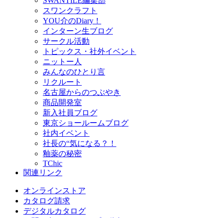
SWANTILE編集部
スワンクラフト
YOU介のDiary！
インターン生ブログ
サークル活動
トピックス・社外イベント
ニットー人
みんなのひとり言
リクルート
名古屋からのつぶやき
商品開発室
新入社員ブログ
東京ショールームブログ
社内イベント
社長の“気になる？！
釉薬の秘密
TChic
関連リンク
オンラインストア
カタログ請求
デジタルカタログ