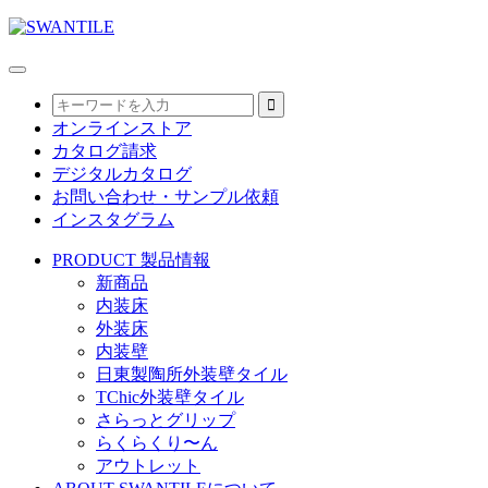
オンラインストア
カタログ請求
デジタルカタログ
お問い合わせ・サンプル依頼
インスタグラム
PRODUCT
製品情報
新商品
内装床
外装床
内装壁
日東製陶所外装壁タイル
TChic外装壁タイル
さらっとグリップ
らくらくり〜ん
アウトレット