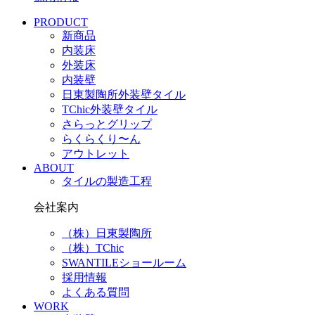
PRODUCT
新商品
内装床
外装床
内装壁
日東製陶所外装壁タイル
TChic外装壁タイル
さらっとグリップ
らくらくり〜ん
アウトレット
ABOUT
タイルの製造工程
会社案内
（株）日東製陶所
（株）TChic
SWANTILEショールーム
採用情報
よくある質問
WORK