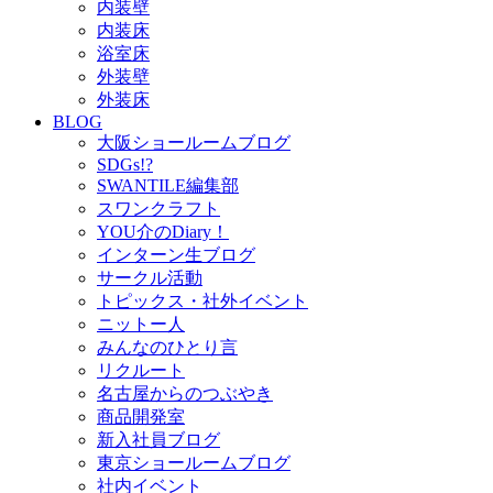
内装壁
内装床
浴室床
外装壁
外装床
BLOG
大阪ショールームブログ
SDGs!?
SWANTILE編集部
スワンクラフト
YOU介のDiary！
インターン生ブログ
サークル活動
トピックス・社外イベント
ニットー人
みんなのひとり言
リクルート
名古屋からのつぶやき
商品開発室
新入社員ブログ
東京ショールームブログ
社内イベント