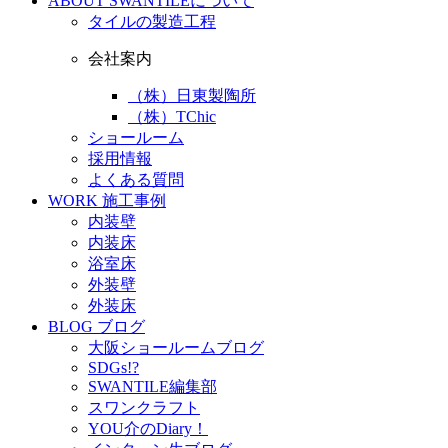
ABOUT
SWANTILEについて
タイルの製造工程
会社案内
（株）日東製陶所
（株）TChic
ショールーム
採用情報
よくある質問
WORK
施工事例
内装壁
内装床
浴室床
外装壁
外装床
BLOG
ブログ
大阪ショールームブログ
SDGs!?
SWANTILE編集部
スワンクラフト
YOU介のDiary！