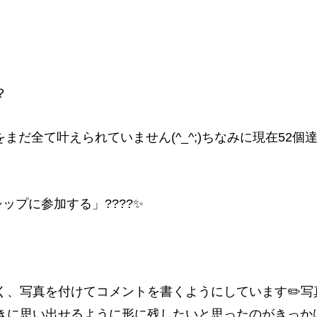
？
をまだ全て叶えられていません(^_^;)ちなみに現在52個
ップに参加する」????✨
く、写真を付けてコメントを書くようにしています✏️写
きに思い出せるように形に残したいと思ったのがきっか