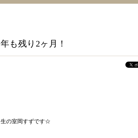
今年も残り2ヶ月！
ン生の室岡すずです☆