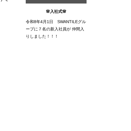
🌸入社式🌸
令和8年4月1日 SWANTILEグル
ープに７名の新入社員が 仲間入
りしました！！！