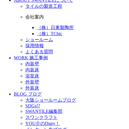
ABOUT
SWANTILEについて
タイルの製造工程
会社案内
（株）日東製陶所
（株）TChic
ショールーム
採用情報
よくある質問
WORK
施工事例
内装壁
内装床
浴室床
外装壁
外装床
BLOG
ブログ
大阪ショールームブログ
SDGs!?
SWANTILE編集部
スワンクラフト
YOU介のDiary！