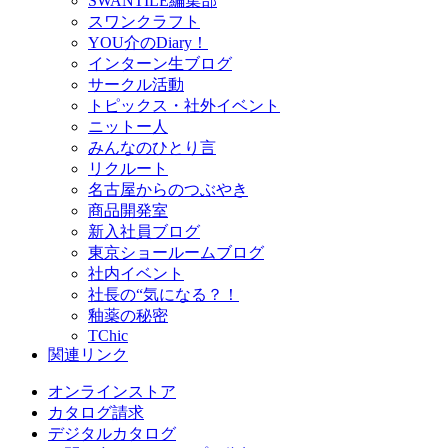
SWANTILE編集部
スワンクラフト
YOU介のDiary！
インターン生ブログ
サークル活動
トピックス・社外イベント
ニットー人
みんなのひとり言
リクルート
名古屋からのつぶやき
商品開発室
新入社員ブログ
東京ショールームブログ
社内イベント
社長の“気になる？！
釉薬の秘密
TChic
関連リンク
オンラインストア
カタログ請求
デジタルカタログ