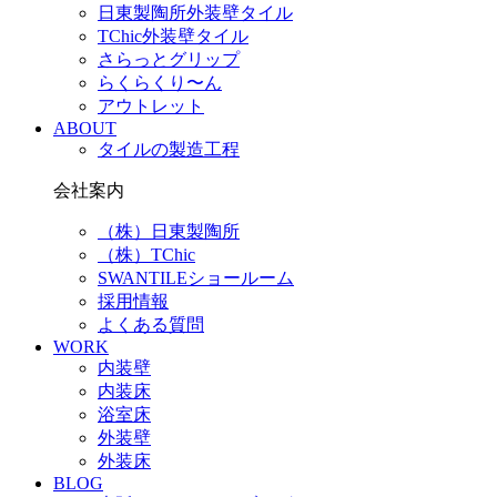
日東製陶所外装壁タイル
TChic外装壁タイル
さらっとグリップ
らくらくり〜ん
アウトレット
ABOUT
タイルの製造工程
会社案内
（株）日東製陶所
（株）TChic
SWANTILEショールーム
採用情報
よくある質問
WORK
内装壁
内装床
浴室床
外装壁
外装床
BLOG