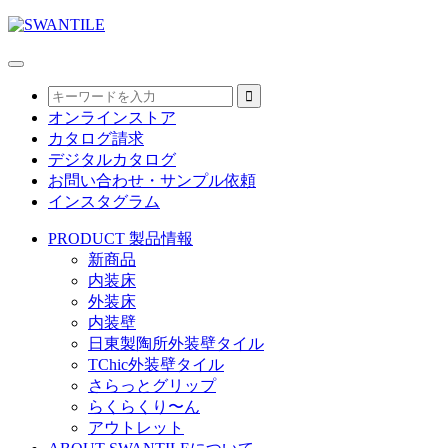
オンラインストア
カタログ請求
デジタルカタログ
お問い合わせ・サンプル依頼
インスタグラム
PRODUCT
製品情報
新商品
内装床
外装床
内装壁
日東製陶所外装壁タイル
TChic外装壁タイル
さらっとグリップ
らくらくり〜ん
アウトレット