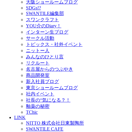
大阪ショールームブログ
SDGs!?
SWANTILE編集部
スワンクラフト
YOU介のDiary！
インターン生ブログ
サークル活動
トピックス・社外イベント
ニットー人
みんなのひとり言
リクルート
名古屋からのつぶやき
商品開発室
新入社員ブログ
東京ショールームブログ
社内イベント
社長の“気になる？！
釉薬の秘密
TChic
LINK
NITTO 株式会社日東製陶所
SWANTILE CAFE