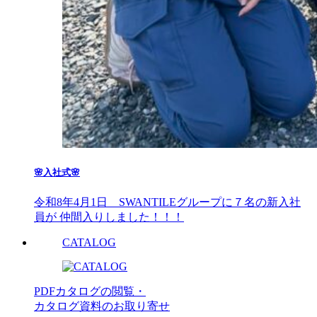
🌸入社式🌸
令和8年4月1日 SWANTILEグループに７名の新入社
員が 仲間入りしました！！！
CATALOG
PDFカタログの閲覧・
カタログ資料のお取り寄せ