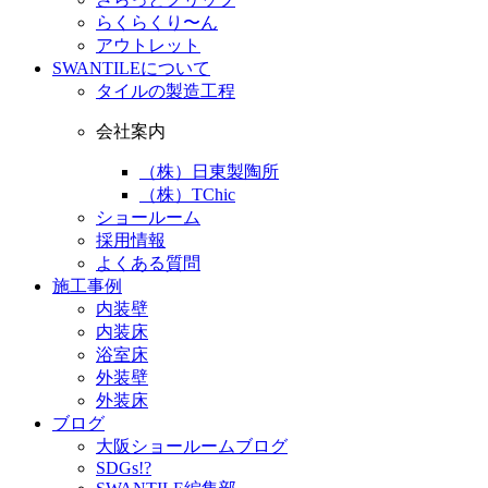
らくらくり〜ん
アウトレット
SWANTILEについて
タイルの製造工程
会社案内
（株）日東製陶所
（株）TChic
ショールーム
採用情報
よくある質問
施工事例
内装壁
内装床
浴室床
外装壁
外装床
ブログ
大阪ショールームブログ
SDGs!?