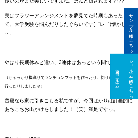
儚いのがまた美しいですよね。ほんと癒されます????
サンプル依頼はこちら
実はフラワーアレンジメントを夢見てた時期もあったりし
て、大学受験を悩んだりしたぐらいです(゜レ゜)懐かしい
～。
ショールーム予約はこちら
やはり長期休みと違い、3連休はあっという間で…
東京ショールーム
大阪ショールーム
（ちゃっかり機織りでランチョンマットを作ったり、切り絵の展示会へ
行ったりしました☺）
普段なら家に引きこもる私ですが、今回ばかりは計画的に
あちこちお出かけをしました！（笑）満足ですっ。