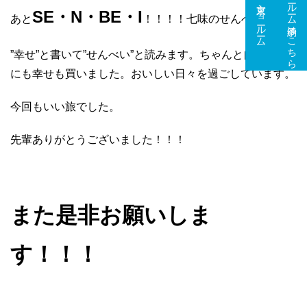
ショールーム予約はこちら
東京ショールーム
大阪ショールーム
SE・N・BE・I
あと
！！！！七味のせんべいです。
”幸せ”と書いて”せんべい”と読みます。ちゃんと自分の家
にも幸せも買いました。おいしい日々を過ごしています。
今回もいい旅でした。
先輩ありがとうございました！！！
また是非お願いしま
す！！！